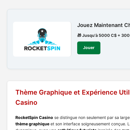
Jouez Maintenant C
🎁 Jusqu'à 5000 C$ + 300 
Jouer
Thème Graphique et Expérience Util
Casino
RocketSpin Casino
se distingue non seulement par sa large 
thème graphique
et son interface soigneusement conçue. L