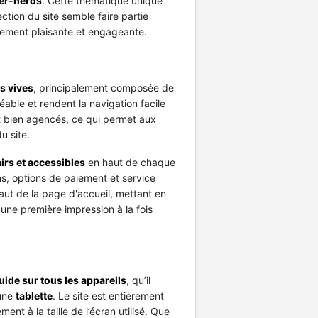
er-héros
. Cette thématique unique
tion du site semble faire partie
llement plaisante et engageante.
s vives
, principalement composée de
able et rendent la navigation facile
et bien agencés, ce qui permet aux
u site.
irs et accessibles
en haut de chaque
s, options de paiement et service
aut de la page d'accueil, mettant en
 une première impression à la fois
uide sur tous les appareils
, qu’il
une
tablette
. Le site est entièrement
ment à la taille de l’écran utilisé. Que