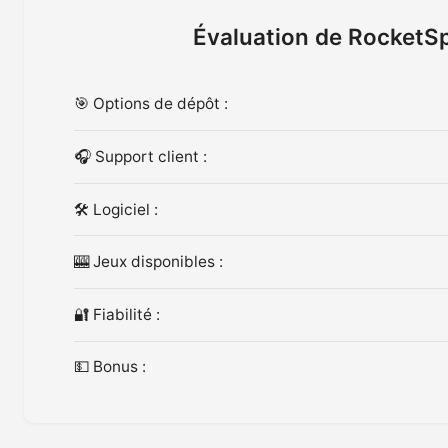
Évaluation de RocketS
🎯 Options de dépôt :
🎧 Support client :
🛠 Logiciel :
🎰 Jeux disponibles :
🔐 Fiabilité :
💵 Bonus :