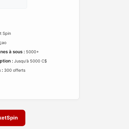
 Spin
çao
nes à sous :
5000+
ption :
Jusqu'à 5000 C$
 :
300 offerts
ketSpin