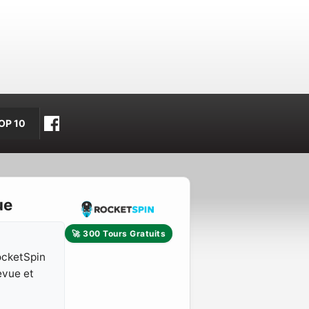
OP 10
ue
🚀 300 Tours Gratuits
cketSpin
evue et