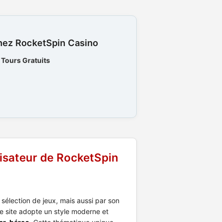
hez RocketSpin Casino
Tours Gratuits
isateur de RocketSpin
sélection de jeux, mais aussi par son
e site adopte un style moderne et