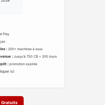
t 2026
al Play
çao
les :
200+ machines à sous
venue :
Jusqu'à 750 C$ + 200 tours
pôt :
promotion expirée
liquer ici
 Gratuits