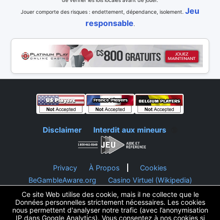
de vérifier les lois locales avant de jouer.
Jeu
Jouer comporte des risques : endettement, dépendance, isolement.
responsable
.
Disclaimer
Interdit aux mineurs
🔞
Privacy
À Propos
Cookies
BeGambleAware.org
Casino Virtuel (Wikipedia)
Ce site Web utilise des cookie, mais il ne collecte que le
Données personnelles strictement nécessaires. Les cookies
✓ En ligne depuis 2007
✓ Casinos sous licence
nous permettent d'analyser notre trafic (avec l’anonymisation
IP dans Google Analytics). Vous consentez à nos cookies si