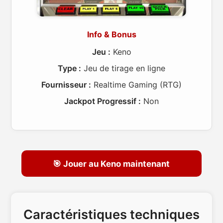
Info & Bonus
Jeu :
Keno
Type :
Jeu de tirage en ligne
Fournisseur :
Realtime Gaming (RTG)
Jackpot Progressif :
Non
🎯 Jouer au Keno maintenant
Caractéristiques techniques