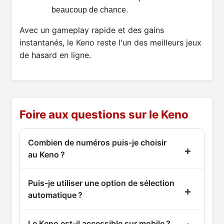
beaucoup de chance.
Avec un gameplay rapide et des gains
instantanés, le Keno reste l'un des meilleurs jeux
de hasard en ligne.
Foire aux questions sur le Keno
Combien de numéros puis-je choisir
au Keno ?
Puis-je utiliser une option de sélection
automatique ?
Le Keno est-il accessible sur mobile ?