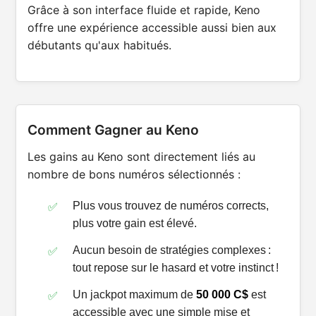
Grâce à son interface fluide et rapide, Keno
offre une expérience accessible aussi bien aux
débutants qu'aux habitués.
Comment Gagner au Keno
Les gains au Keno sont directement liés au
nombre de bons numéros sélectionnés :
Plus vous trouvez de numéros corrects,
plus votre gain est élevé.
Aucun besoin de stratégies complexes :
tout repose sur le hasard et votre instinct !
Un jackpot maximum de
50 000 C$
est
accessible avec une simple mise et