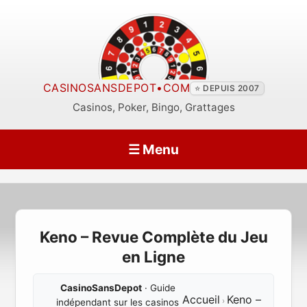
CASINOSANSDEPOT•COM
⭐ DEPUIS 2007
Casinos, Poker, Bingo, Grattages
☰ Menu
Keno – Revue Complète du Jeu
en Ligne
CasinoSansDepot
· Guide
Accueil
Keno –
›
indépendant sur les casinos