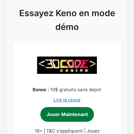
Essayez Keno en mode
démo
Bonus :
10$ gratuits sans depot
Lire la revue
Jouer Maintenant
18+ | T&C s'appliquent | Jouez