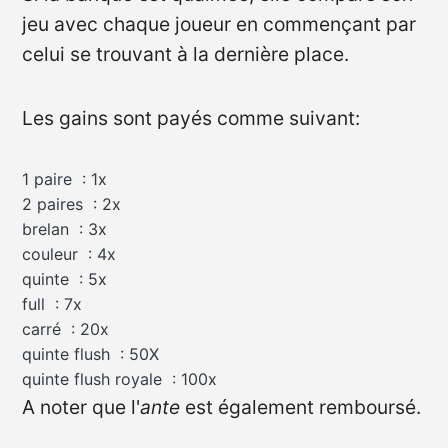
jeu avec chaque joueur en commençant par
celui se trouvant à la dernière place.
Les gains sont payés comme suivant:
1 paire : 1x
2 paires : 2x
brelan : 3x
couleur : 4x
quinte : 5x
full : 7x
carré : 20x
quinte flush : 50X
quinte flush royale : 100x
A noter que l'
ante
est également remboursé.