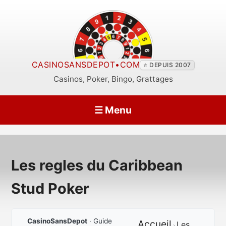
CASINOSANSDEPOT•COM
⭐ DEPUIS 2007
Casinos, Poker, Bingo, Grattages
☰ Menu
Les regles du Caribbean
Stud Poker
CasinoSansDepot
· Guide
Accueil
Les
›