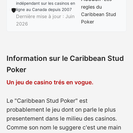
indépendant sur les casinos en
regles du
ligne au Canada depuis 2007
🛡️
Caribbean Stud
Dernière mise à jour : Juin
Poker
2026
Information sur le Caribbean Stud
Poker
Un jeu de casino trés en vogue.
Le "Caribbean Stud Poker" est
probablement le jeu dont on parle le plus
presentement dans le milieu des casinos.
Comme son nom le suggere c'est une main