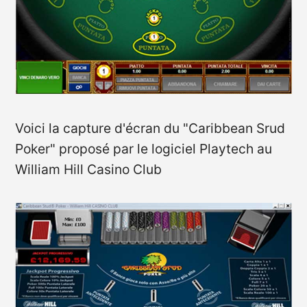
Voici la capture d'écran du "Caribbean Srud
Poker" proposé par le logiciel Playtech au
William Hill Casino Club