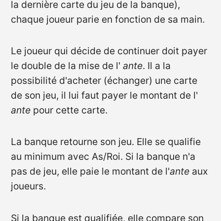
la dernière carte du jeu de la banque),
chaque joueur parie en fonction de sa main.
Le joueur qui décide de continuer doit payer
le double de la mise de l'
ante
. Il a la
possibilité d'acheter (échanger) une carte
de son jeu, il lui faut payer le montant de l'
ante
pour cette carte.
La banque retourne son jeu. Elle se qualifie
au minimum avec As/Roi. Si la banque n'a
pas de jeu, elle paie le montant de l'
ante
aux
joueurs.
Si la banque est qualifiée, elle compare son