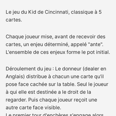
Le jeu du Kid de Cincinnati, classique à 5
cartes.
Chaque joueur mise, avant de recevoir des
cartes, un enjeu déterminé, appelé "ante".
L'ensemble de ces enjeux forme le pot initial.
Déroulement du jeu : Le donneur (dealer en
Anglais) distribue à chacun une carte qu'il
pose face cachée sur la table. Seul le joueur
à qui elle est destinée a le droit de la
regarder. Puis chaque joueur reçoit une
autre carte face visible.
Le premier tour d'enchères s'engage alors,