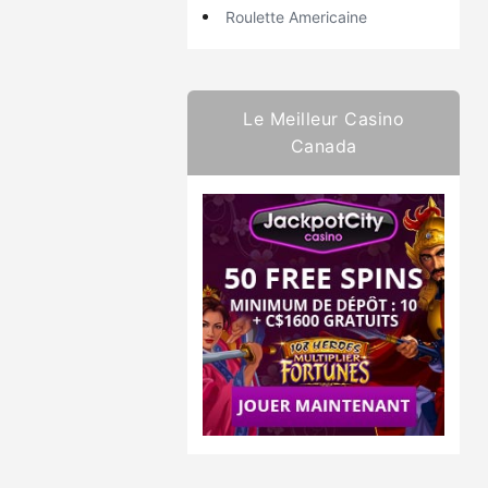
Roulette Americaine
Le Meilleur Casino
Canada