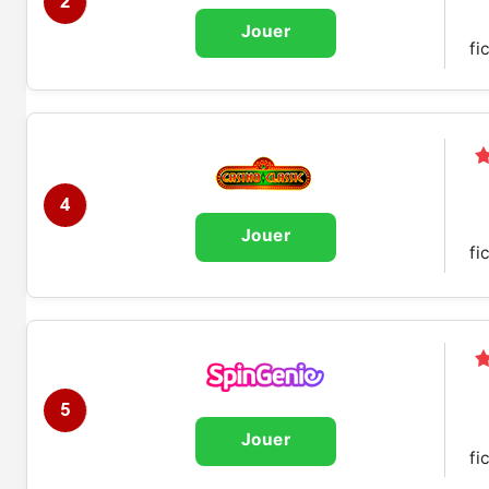
2
Jouer
fi
4
Jouer
fi
5
Jouer
fi