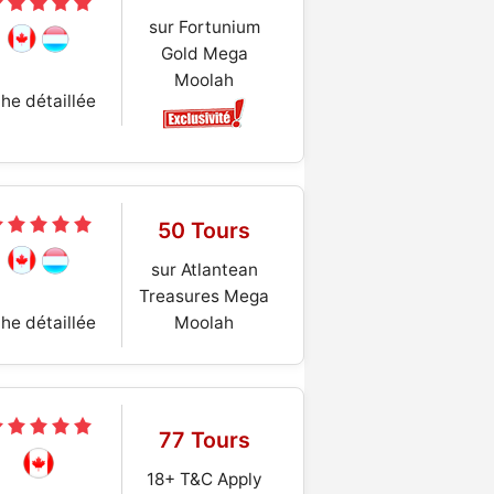
sur Fortunium
Gold Mega
Moolah
che détaillée
50 Tours
sur Atlantean
Treasures Mega
che détaillée
Moolah
77 Tours
18+ T&C Apply