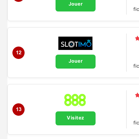
Jouer
fi
12
Jouer
fi
13
Visitez
fi