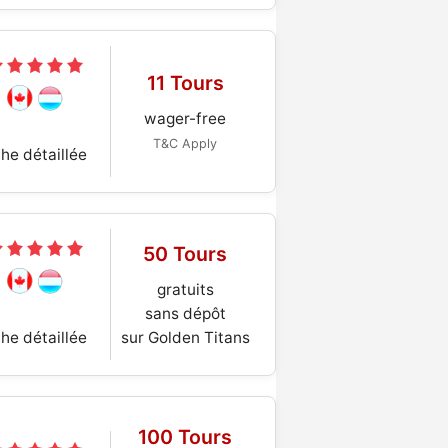
11 Tours
wager-free
T&C Apply
che détaillée
50 Tours
gratuits
sans dépôt
che détaillée
sur Golden Titans
100 Tours