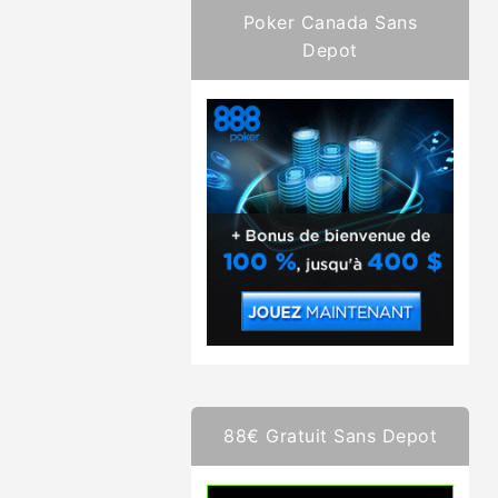
Poker Canada Sans
Depot
88€ Gratuit Sans Depot